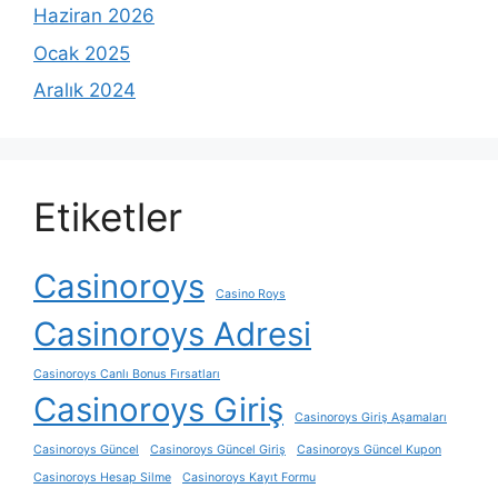
Haziran 2026
Ocak 2025
Aralık 2024
Etiketler
Casinoroys
Casino Roys
Casinoroys Adresi
Casinoroys Canlı Bonus Fırsatları
Casinoroys Giriş
Casinoroys Giriş Aşamaları
Casinoroys Güncel
Casinoroys Güncel Giriş
Casinoroys Güncel Kupon
Casinoroys Hesap Silme
Casinoroys Kayıt Formu