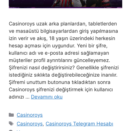
Casinoroys uzak arka planlardan, tabletlerden
ve masaüstü bilgisayarlardan giriş yapılmasına
izin verir ve akış, 18 yaşın üzerindeki herkesin
hesap açması için uygundur. Yeni bir şifre,
kullanıcı adı ve e-posta adresi sağlamayan
müşteriler profil ayrıntılarını güncelleyemez.
Şifrenizi nasıl değiştirirsiniz? Genellikle şifrenizi
istediğiniz sıklıkta değiştirebileceğinize inanılır.
Şifremi unuttum butonuna tıkladıktan sonra
Casinoroys şifrenizi değiştirmek için kullanıcı
adınızı …
Devamını oku
Kategoriler
Casinoroys
Etiketler
Casinoroys
,
Casinoroys Telegram Hesabı