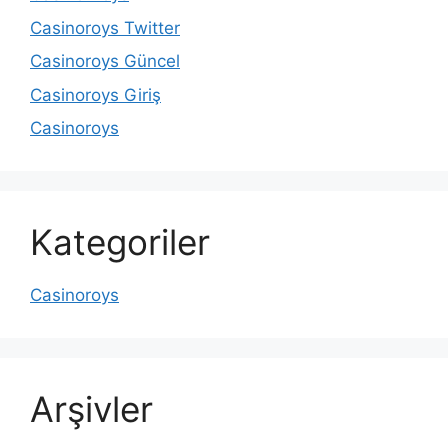
Casinoroys Twitter
Casinoroys Güncel
Casinoroys Giriş
Casinoroys
Kategoriler
Casinoroys
Arşivler