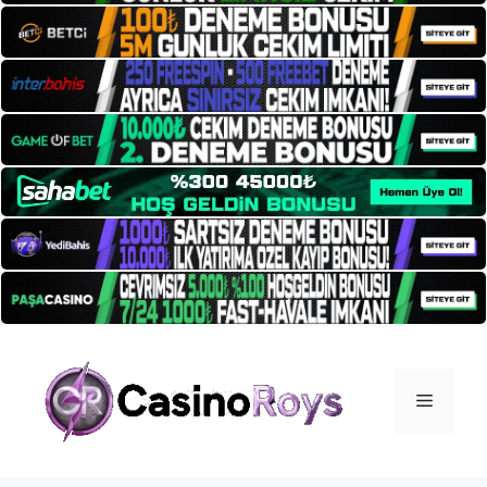
İçeriğe
atla
Menü