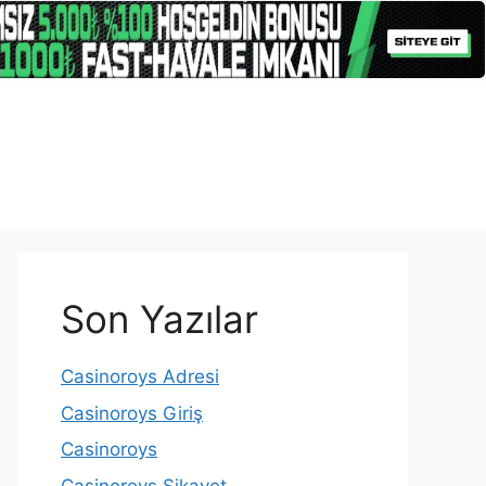
Son Yazılar
Casinoroys Adresi
Casinoroys Giriş
Casinoroys
Casinoroys Şikayet