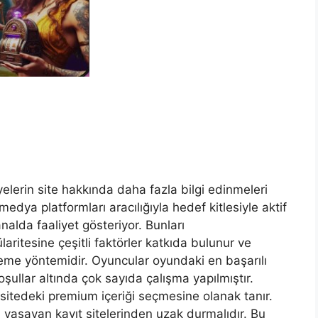
elerin site hakkında daha fazla bilgi edinmeleri
 medya platformları aracılığıyla hedef kitlesiyle aktif
analda faaliyet gösteriyor. Bunları
laritesine çeşitli faktörler katkıda bulunur ve
me yöntemidir. Oyuncular oyundaki en başarılı
oşullar altında çok sayıda çalışma yapılmıştır.
itedeki premium içeriği seçmesine olanak tanır.
 yaşayan kayıt sitelerinden uzak durmalıdır. Bu