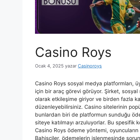
Casino Roys
Ocak 4, 2025
yazar
Casinoroys
Casino Roys sosyal medya platformları, üy
için bir araç görevi görüyor. Şirket, sosyal
olarak etkileşime giriyor ve birden fazla k
düzenleyebilirsiniz. Casino sitelerinin popü
bunlardan biri de platformun sunduğu öde
siteye katılmayı arzuluyorlar. Bu spesifik k
Casino Roys ödeme yöntemi, oyuncuların s
Bahisçiler, ödemelerin işlenmesinde sorun