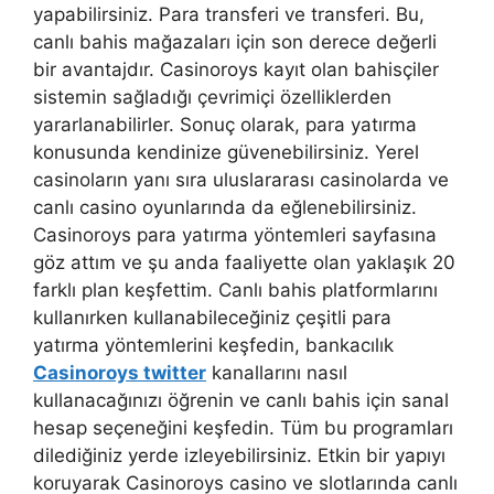
yapabilirsiniz. Para transferi ve transferi. Bu,
canlı bahis mağazaları için son derece değerli
bir avantajdır. Casinoroys kayıt olan bahisçiler
sistemin sağladığı çevrimiçi özelliklerden
yararlanabilirler. Sonuç olarak, para yatırma
konusunda kendinize güvenebilirsiniz. Yerel
casinoların yanı sıra uluslararası casinolarda ve
canlı casino oyunlarında da eğlenebilirsiniz.
Casinoroys para yatırma yöntemleri sayfasına
göz attım ve şu anda faaliyette olan yaklaşık 20
farklı plan keşfettim. Canlı bahis platformlarını
kullanırken kullanabileceğiniz çeşitli para
yatırma yöntemlerini keşfedin, bankacılık
Casinoroys twitter
kanallarını nasıl
kullanacağınızı öğrenin ve canlı bahis için sanal
hesap seçeneğini keşfedin. Tüm bu programları
dilediğiniz yerde izleyebilirsiniz. Etkin bir yapıyı
koruyarak Casinoroys casino ve slotlarında canlı