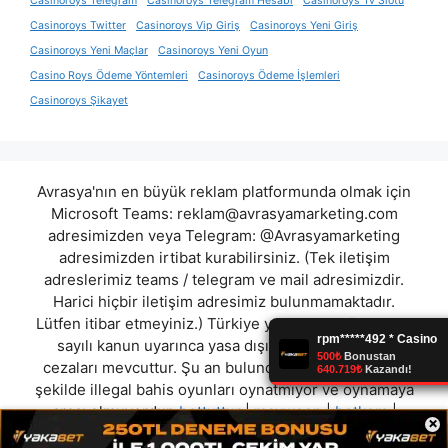
Casinoroys Telegram
Casinoroys Telegram Hesabı
Casinoroys Tv Slotu
Casinoroys Twitter
Casinoroys Vip Giriş
Casinoroys Yeni Giriş
Casinoroys Yeni Maçlar
Casinoroys Yeni Oyun
Casino Roys Ödeme Yöntemleri
Casinoroys Ödeme İşlemleri
Casinoroys Şikayet
Avrasya'nın en büyük reklam platformunda olmak için
Microsoft Teams:
reklam@avrasyamarketing.com
adresimizden veya Telegram: @Avrasyamarketing
adresimizden irtibat kurabilirsiniz. (Tek iletişim
adreslerimiz teams / telegram ve mail adresimizdir.
Harici hiçbir iletişim adresimiz bulunmamaktadır.
Lütfen itibar etmeyiniz.) Türkiye yasalarına göre 7258
sayılı kanun uyarınca yasa dışı bahis oynamanın
cezaları mevcuttur. Şu an bulunduğunuz site hiç bir
şekilde illegal bahis oyunları oynatmıyor ve oynamaya
aracı olmuyordur.
bettuttur
|
maxwoon
|
betkom
|
×
madridbet
|
ritzbet
|
sadebet
|
nosbahis
|
stonebahis