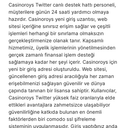
Casinoroys Twitter canlı destek hattı personeli,
müşterilere günün 24 saati yardımcı olmaya
hazırdır. Casinoroys yeni giriş uzantısı, web
sitesi içeriğine sınırsız erişim sağlar ve çeşitli
işlemleri herhangi bir sınırlama olmaksızın
gerçekleştirmenize olanak tanır. Kapsamlı
hizmetimiz, üyelik işlemlerinin yönetilmesinden
gerçek zamanlı finansal işlem desteği
sağlamaya kadar her şeyi içerir. Casinoroys için
yeni bir giriş adresi oluşturuldu. Web sitesi,
güncellenen giriş adresi aracılığıyla her zaman
erişebilmenizi sağlayan güvenilir ve dünya
çapında tanınan bir lisansa sahiptir. Kullanıcılar,
Casinoroys Twitter yüksek faiz oranlarıyla elde
ettikleri avantajlara zahmetsizce ulaşabiliyor
güvenilirliğine katkıda bulunan en önemli
faktörlerden biri comodo ssl şifreleme
sisteminin uygulanmasıdır. Giriş yaptığınız anda