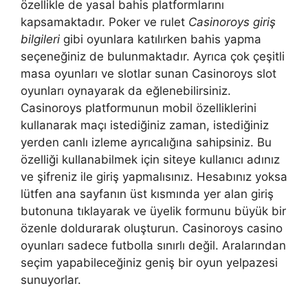
özellikle de yasal bahis platformlarını
kapsamaktadır. Poker ve rulet
Casinoroys giriş
bilgileri
gibi oyunlara katılırken bahis yapma
seçeneğiniz de bulunmaktadır. Ayrıca çok çeşitli
masa oyunları ve slotlar sunan Casinoroys slot
oyunları oynayarak da eğlenebilirsiniz.
Casinoroys platformunun mobil özelliklerini
kullanarak maçı istediğiniz zaman, istediğiniz
yerden canlı izleme ayrıcalığına sahipsiniz. Bu
özelliği kullanabilmek için siteye kullanıcı adınız
ve şifreniz ile giriş yapmalısınız. Hesabınız yoksa
lütfen ana sayfanın üst kısmında yer alan giriş
butonuna tıklayarak ve üyelik formunu büyük bir
özenle doldurarak oluşturun. Casinoroys casino
oyunları sadece futbolla sınırlı değil. Aralarından
seçim yapabileceğiniz geniş bir oyun yelpazesi
sunuyorlar.