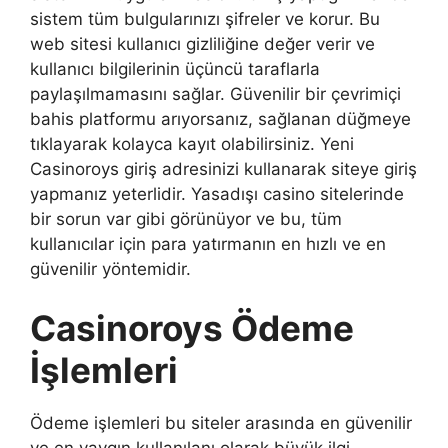
sistem tüm bulgularınızı şifreler ve korur. Bu
web sitesi kullanıcı gizliliğine değer verir ve
kullanıcı bilgilerinin üçüncü taraflarla
paylaşılmamasını sağlar. Güvenilir bir çevrimiçi
bahis platformu arıyorsanız, sağlanan düğmeye
tıklayarak kolayca kayıt olabilirsiniz. Yeni
Casinoroys giriş adresinizi kullanarak siteye giriş
yapmanız yeterlidir. Yasadışı casino sitelerinde
bir sorun var gibi görünüyor ve bu, tüm
kullanıcılar için para yatırmanın en hızlı ve en
güvenilir yöntemidir.
Casinoroys Ödeme
İşlemleri
Ödeme işlemleri bu siteler arasında en güvenilir