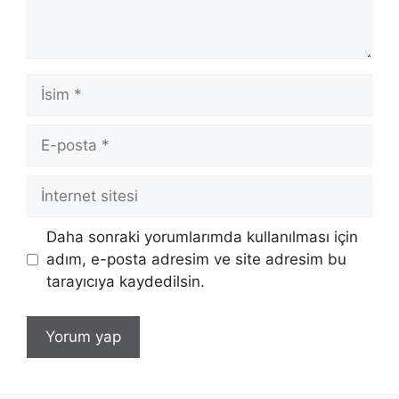
İsim
E-
posta
İnternet
sitesi
Daha sonraki yorumlarımda kullanılması için
adım, e-posta adresim ve site adresim bu
tarayıcıya kaydedilsin.