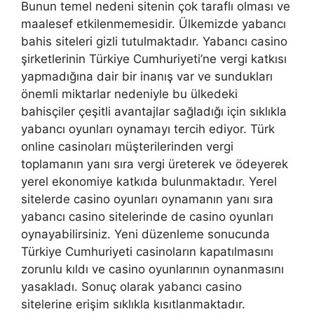
Bunun temel nedeni sitenin çok taraflı olması ve
maalesef etkilenmemesidir. Ülkemizde yabancı
bahis siteleri gizli tutulmaktadır. Yabancı casino
şirketlerinin Türkiye Cumhuriyeti’ne vergi katkısı
yapmadığına dair bir inanış var ve sundukları
önemli miktarlar nedeniyle bu ülkedeki
bahisçiler çeşitli avantajlar sağladığı için sıklıkla
yabancı oyunları oynamayı tercih ediyor. Türk
online casinoları müşterilerinden vergi
toplamanın yanı sıra vergi üreterek ve ödeyerek
yerel ekonomiye katkıda bulunmaktadır. Yerel
sitelerde casino oyunları oynamanın yanı sıra
yabancı casino sitelerinde de casino oyunları
oynayabilirsiniz. Yeni düzenleme sonucunda
Türkiye Cumhuriyeti casinoların kapatılmasını
zorunlu kıldı ve casino oyunlarının oynanmasını
yasakladı. Sonuç olarak yabancı casino
sitelerine erişim sıklıkla kısıtlanmaktadır.