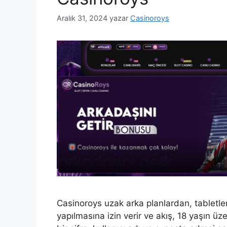
Aralık 31, 2024
yazar
Casinoroys
Casinoroys uzak arka planlardan, tabletle
yapılmasına izin verir ve akış, 18 yaşın ü