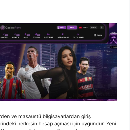
rden ve masaüstü bilgisayarlardan giriş
zerindeki herkesin hesap açması için uygundur. Yeni