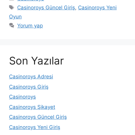
Etiketler
Casinoroys Güncel Giriş
,
Casinoroys Yeni
Oyun
Yorum yap
Son Yazılar
Casinoroys Adresi
Casinoroys Giriş
Casinoroys
Casinoroys Şikayet
Casinoroys Güncel Giriş
Casinoroys Yeni Giriş