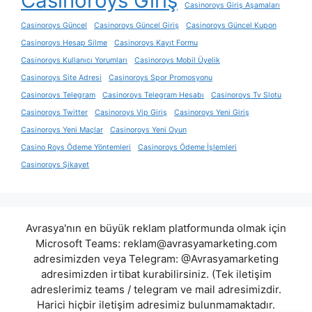
Casinoroys Giriş
Casinoroys Giriş Aşamaları
Casinoroys Güncel
Casinoroys Güncel Giriş
Casinoroys Güncel Kupon
Casinoroys Hesap Silme
Casinoroys Kayıt Formu
Casinoroys Kullanıcı Yorumları
Casinoroys Mobil Üyelik
Casinoroys Site Adresi
Casinoroys Spor Promosyonu
Casinoroys Telegram
Casinoroys Telegram Hesabı
Casinoroys Tv Slotu
Casinoroys Twitter
Casinoroys Vip Giriş
Casinoroys Yeni Giriş
Casinoroys Yeni Maçlar
Casinoroys Yeni Oyun
Casino Roys Ödeme Yöntemleri
Casinoroys Ödeme İşlemleri
Casinoroys Şikayet
Avrasya'nın en büyük reklam platformunda olmak için
Microsoft Teams:
reklam@avrasyamarketing.com
adresimizden veya Telegram: @Avrasyamarketing
adresimizden irtibat kurabilirsiniz. (Tek iletişim
adreslerimiz teams / telegram ve mail adresimizdir.
Harici hiçbir iletişim adresimiz bulunmamaktadır.