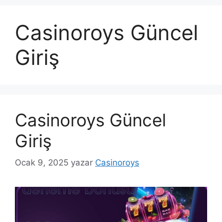
Casinoroys Güncel
Giriş
Casinoroys Güncel
Giriş
Ocak 9, 2025
yazar
Casinoroys