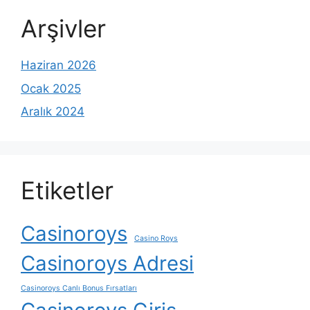
Arşivler
Haziran 2026
Ocak 2025
Aralık 2024
Etiketler
Casinoroys
Casino Roys
Casinoroys Adresi
Casinoroys Canlı Bonus Fırsatları