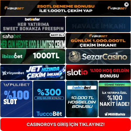
×
CASINOROYS GİRİŞ İÇİN TIKLAYINIZ!